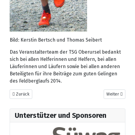
Bild: Kerstin Bertsch und Thomas Seibert
Das Veranstalterteam der TSG Oberursel bedankt
sich bei allen Helferinnen und Helfern, bei allen
Läuferinnen und Läufern sowie bei allen anderen
Beteiligten für ihre Beiträge zum guten Gelingen
des Feldberglaufs 2014.
Vorheriger Beitrag: Ausschreibung zum 35. Süwag-Energie Feld
Nächster Beitr
Zurück
Weiter
Unterstützer und Sponsoren