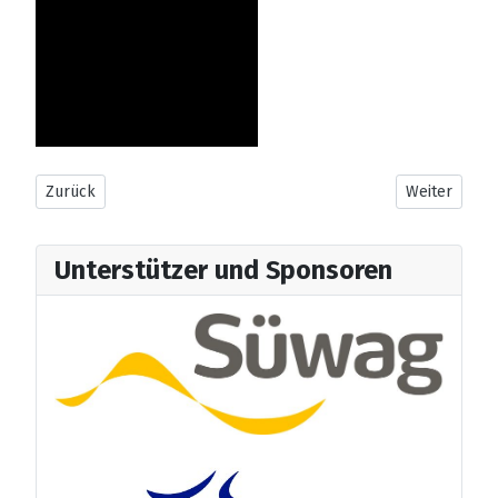
Vorheriger Beitrag: Läuferanschreiben 2026
Nächster Bei
Zurück
Weiter
Unterstützer und Sponsoren