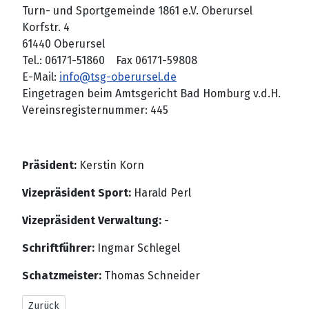
Turn- und Sportgemeinde 1861 e.V. Oberursel
Korfstr. 4
61440 Oberursel
Tel.: 06171-51860 Fax 06171-59808
E-Mail:
info@tsg-oberursel.de
Eingetragen beim Amtsgericht Bad Homburg v.d.H.
Vereinsregisternummer: 445
Präsident:
Kerstin Korn
Vizepräsident Sport:
Harald Perl
Vizepräsident Verwaltung:
-
Schriftführer:
Ingmar Schlegel
Schatzmeister:
Thomas Schneider
Vorheriger Beitrag: Bilder 2024
Zurück